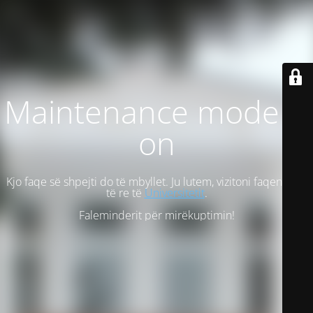
Maintenance mode is
on
Kjo faqe së shpejti do të mbyllet. Ju lutem, vizitoni faqen tonë
të re të
Universitetit
.
Faleminderit për mirëkuptimin!