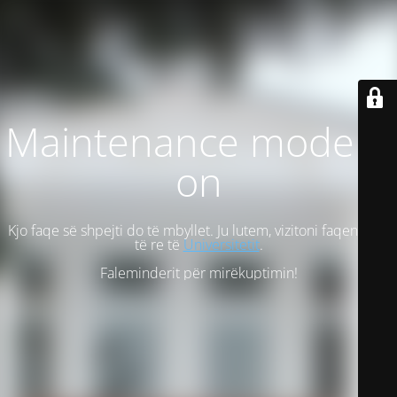
Maintenance mode is
on
Kjo faqe së shpejti do të mbyllet. Ju lutem, vizitoni faqen tonë
të re të
Universitetit
.
Faleminderit për mirëkuptimin!