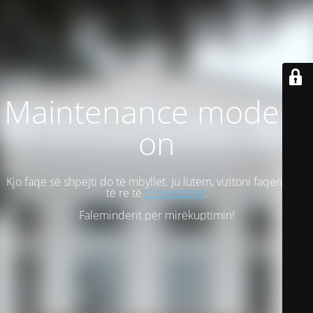
Maintenance mode is
on
Kjo faqe së shpejti do të mbyllet. Ju lutem, vizitoni faqen tonë
të re të
Universitetit
.
Faleminderit për mirëkuptimin!