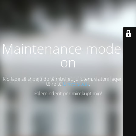
Maintenance mode is
on
Kjo faqe së shpejti do të mbyllet. Ju lutem, vizitoni faqen tonë
të re të
Universitetit
.
Faleminderit për mirëkuptimin!