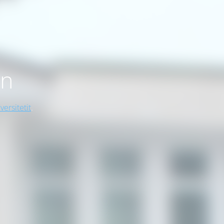
on
versitetit
.