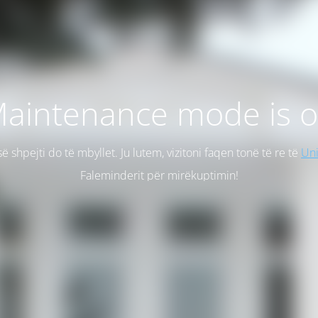
aintenance mode is 
së shpejti do të mbyllet. Ju lutem, vizitoni faqen tonë të re të
Uni
Faleminderit për mirëkuptimin!