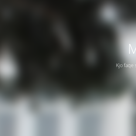
M
Kjo faqe 