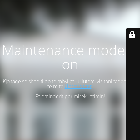
Maintenance mode is
on
Kjo faqe së shpejti do të mbyllet. Ju lutem, vizitoni faqen tonë
të re të
Universitetit
.
Faleminderit për mirëkuptimin!