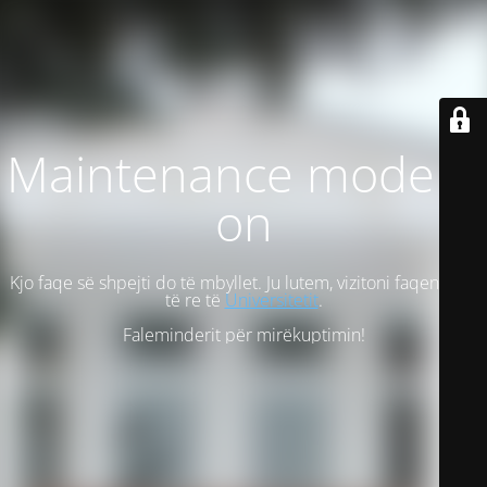
Maintenance mode is
on
Kjo faqe së shpejti do të mbyllet. Ju lutem, vizitoni faqen tonë
të re të
Universitetit
.
Faleminderit për mirëkuptimin!