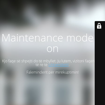
Maintenance mode is
on
Kjo faqe së shpejti do të mbyllet. Ju lutem, vizitoni faqen tonë
të re të
Universitetit
.
Faleminderit për mirëkuptimin!