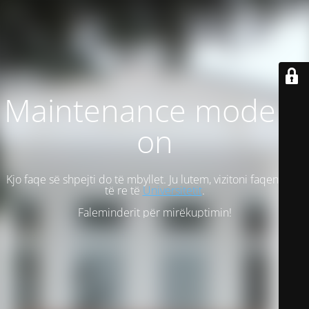
Maintenance mode is
on
Kjo faqe së shpejti do të mbyllet. Ju lutem, vizitoni faqen tonë
të re të
Universitetit
.
Faleminderit për mirëkuptimin!