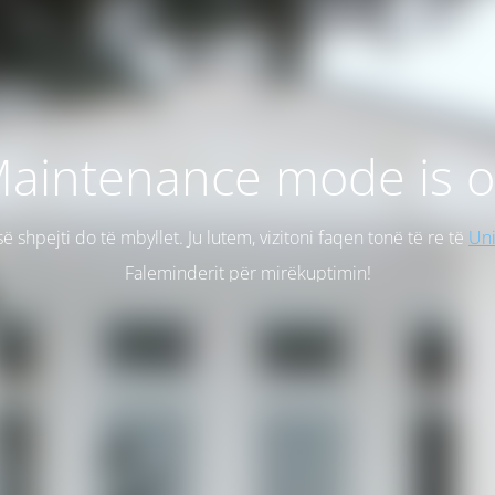
aintenance mode is 
së shpejti do të mbyllet. Ju lutem, vizitoni faqen tonë të re të
Uni
Faleminderit për mirëkuptimin!