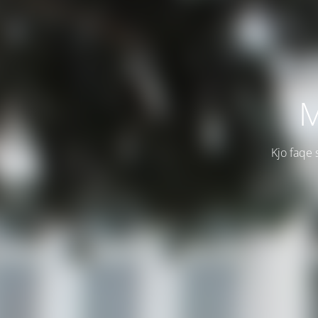
M
Kjo faqe 