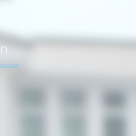
on
versitetit
.