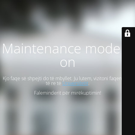
Maintenance mode is
on
Kjo faqe së shpejti do të mbyllet. Ju lutem, vizitoni faqen tonë
të re të
Universitetit
.
Faleminderit për mirëkuptimin!