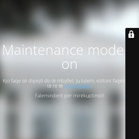
Maintenance mode is
on
Kjo faqe së shpejti do të mbyllet. Ju lutem, vizitoni faqen tonë
të re të
Universitetit
.
Faleminderit për mirëkuptimin!