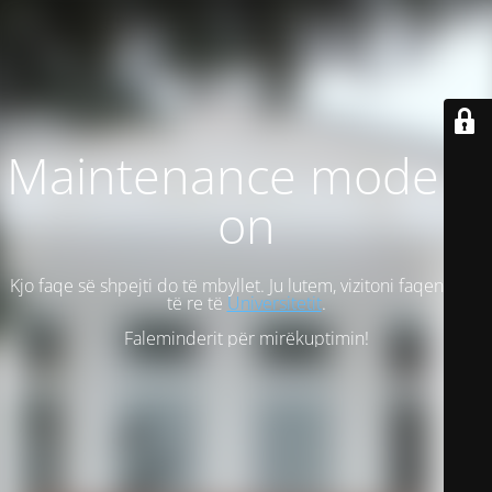
Maintenance mode is
on
Kjo faqe së shpejti do të mbyllet. Ju lutem, vizitoni faqen tonë
të re të
Universitetit
.
Faleminderit për mirëkuptimin!