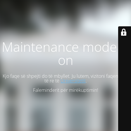
Maintenance mode is
on
Kjo faqe së shpejti do të mbyllet. Ju lutem, vizitoni faqen tonë
të re të
Universitetit
.
Faleminderit për mirëkuptimin!