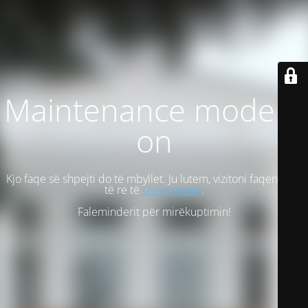
Maintenance mode is
on
Kjo faqe së shpejti do të mbyllet. Ju lutem, vizitoni faqen tonë
të re të
Universitetit
.
Faleminderit për mirëkuptimin!