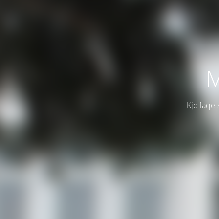
M
Kjo faqe 