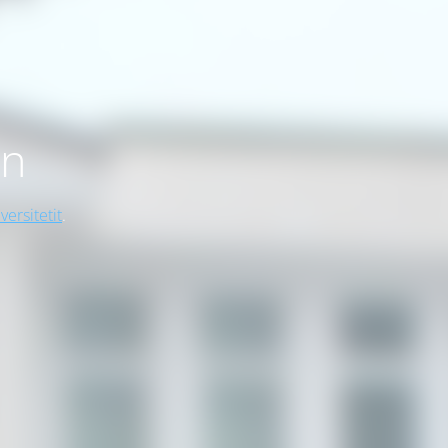
on
versitetit
.