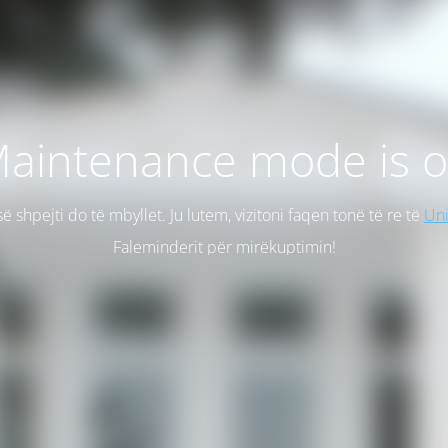
aintenance mode is 
së shpejti do të mbyllet. Ju lutem, vizitoni faqen tonë të re të
Uni
Faleminderit për mirëkuptimin!