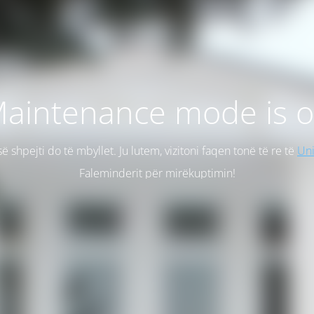
aintenance mode is 
së shpejti do të mbyllet. Ju lutem, vizitoni faqen tonë të re të
Uni
Faleminderit për mirëkuptimin!