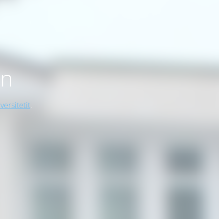
on
versitetit
.