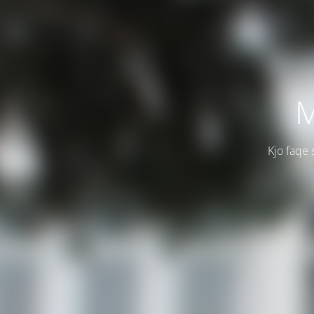
M
Kjo faqe 