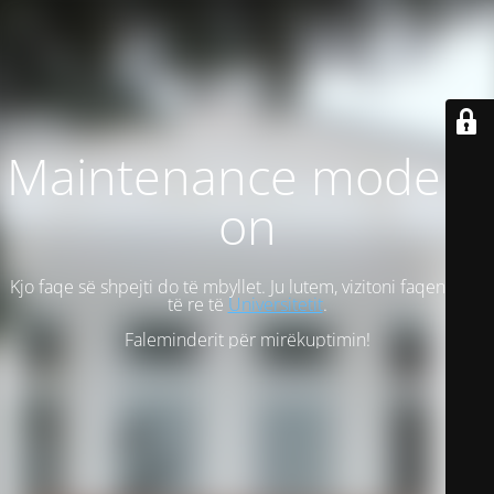
Maintenance mode is
on
Kjo faqe së shpejti do të mbyllet. Ju lutem, vizitoni faqen tonë
të re të
Universitetit
.
Faleminderit për mirëkuptimin!