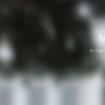
M
Kjo faqe 