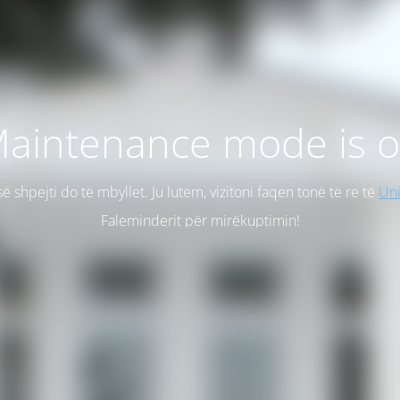
aintenance mode is 
së shpejti do të mbyllet. Ju lutem, vizitoni faqen tonë të re të
Uni
Faleminderit për mirëkuptimin!