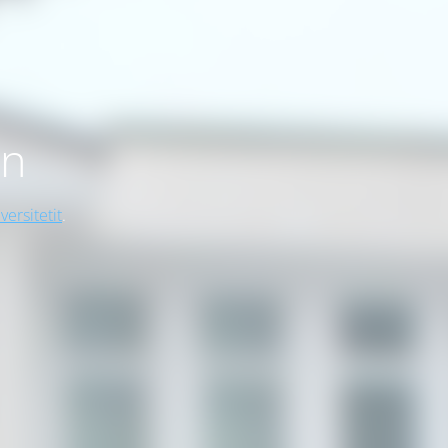
on
versitetit
.