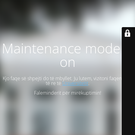
Maintenance mode is
on
Kjo faqe së shpejti do të mbyllet. Ju lutem, vizitoni faqen tonë
të re të
Universitetit
.
Faleminderit për mirëkuptimin!